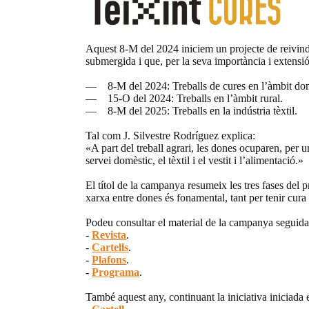
Aquest 8-M del 2024 iniciem un projecte de reivindic
submergida i que, per la seva importància i extensió
— 8-M del 2024: Treballs de cures en l’àmbit domès
— 15-O del 2024: Treballs en l’àmbit rural.
— 8-M del 2025: Treballs en la indústria tèxtil.
Tal com J. Silvestre Rodríguez explica:
«A part del treball agrari, les dones ocuparen, per u
servei domèstic, el tèxtil i el vestit i l’alimentació.»
El títol de la campanya resumeix les tres fases del p
xarxa entre dones és fonamental, tant per tenir cura 
Podeu consultar el material de la campanya seguid
-
Revista
.
-
Cartells
.
-
Plafons
.
-
Programa
.
També aquest any, continuant la iniciativa iniciada