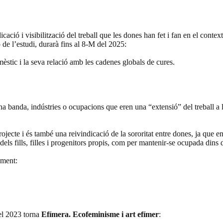
ació i visibilització del treball que les dones han fet i fan en el conte
 de l’estudi, durarà fins al 8-M del 2025:
tic i la seva relació amb les cadenes globals de cures.
na banda, indústries o ocupacions que eren una “extensió” del treball a l
rojecte i és també una reivindicació de la sororitat entre dones, ja que e
dels fills, filles i progenitors propis, com per mantenir-se ocupada dins d
ament:
 el 2023 torna
Efímera. Ecofeminisme i art efímer
: