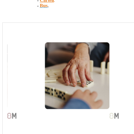
-
Cartell
.
-
Bus
.