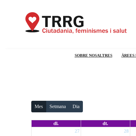
SOBRE NOSALTRES
ÀREES 
Mes
Setmana
Dia
dl.
dt.
27
28