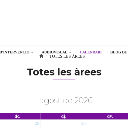
D'INTERVENCIÓ
AUDIOVISUAL
CALENDARI
BLOG DE
TOTES LES ÀREES
Totes les àrees
agost de 2026
dc.
dj.
dv.
29
30