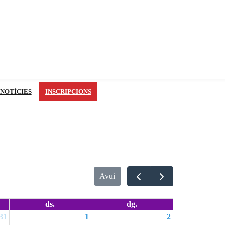
 NOTÍCIES
INSCRIPCIONS
Avui
ds.
dg.
31
1
2