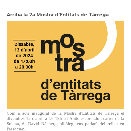
Arriba la 2a Mostra d'Entitats de Tàrrega
Com a acte inaugural de la Mostra d'Entitats de Tàrrega el
divendres 12 d'abril a les 19h a l'Antic escordador, carrer de la
Solana, 6, David Nàcher, politòleg, ens parlarà del relleu en
l'associac...