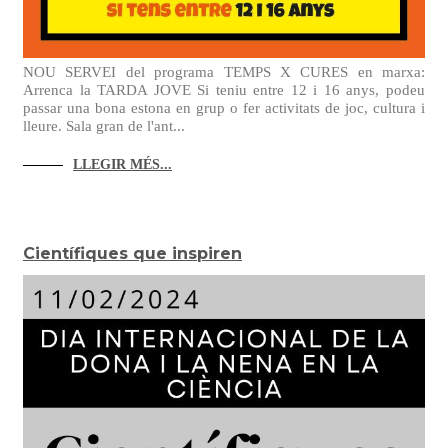
NOU SERVEI del programa TEMPS X CURES en marxa:
Arrenca la TARDA JOVE Si teniu entre 12 i 16 anys, podeu
passar una bona estona en grup o fer activitats de joc, cultura i
lleure. Sala gran de l'ant...
LLEGIR MÉS...
Científiques que inspiren