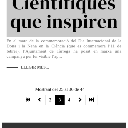
En el marc de la commemoració del Dia Internacional de la
Dona i la Nena en la Ciència (que es commemora l’11 de
febrer), l’Ajuntament de Tàrrega ha posat en marxa una
campanya per fer visible l’ap...
LLEGIR MÉS...
Mostrant del 25 al 36 de 44
2
3
4