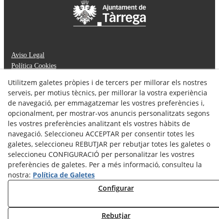
Aviso Legal
Política Cookies
Política de Privacidad
Utilitzem galetes pròpies i de tercers per millorar els nostres
Feminismes:
serveis, per motius tècnics, per millorar la vostra experiència
973 50 26 70 - 649 59 83 03
feminismes@tarrega.cat
de navegació, per emmagatzemar les vostres preferències i,
puntsai@tarrega.cat
opcionalment, per mostrar-vos anuncis personalitzats segons
les vostres preferències analitzant els vostres hàbits de
Ciutadania:
973 31 43 92 - 638 21 26 83
navegació. Seleccioneu ACCEPTAR per consentir totes les
joventut@tarrega.cat
galetes, seleccioneu REBUTJAR per rebutjar totes les galetes o
Salut:
seleccioneu CONFIGURACIÓ per personalitzar les vostres
973 50 26 70
preferències de galetes. Per a més informació, consulteu la
salut@tarrega.cat
nostra:
Política de Galetes
Twitter
Configurar
Youtube
Instagram
Rebutjar