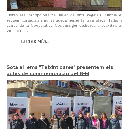
Obren les inscripcions pel taller de tints vegetals. Ompla el
següent formulari i no et quedis sense la teva plaça. Taller a
càrrec de la Cooperativa Corremarges dedicada a activitats al
voltant de...
LLEGIR MÉS...
Sota el lema "Teixint cures" presentem els
actes de commemoració del 8-M